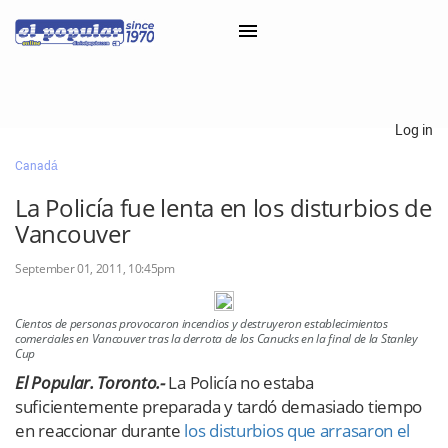
×
Log in
Canadá
Classifieds
La Policía fue lenta en los disturbios de
Categorías
Vancouver
Iniciar sesión con Clascal
September 01, 2011, 10:45pm
Cientos de personas provocaron incendios y destruyeron establecimientos
×
comerciales en Vancouver tras la derrota de los Canucks en la final de la Stanley
Cup
El Popular. Toronto.-
La Policía no estaba
suficientemente preparada y tardó demasiado tiempo
en reaccionar durante
los disturbios que arrasaron el