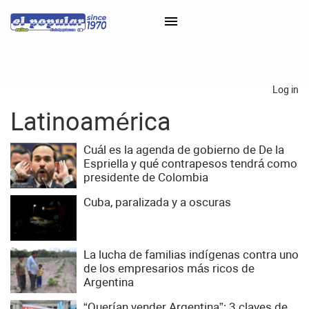
×
Log in
Latinoamérica
Classifieds
Categorías
Cuál es la agenda de gobierno de De la
Espriella y qué contrapesos tendrá como
Iniciar sesión con Clascal
presidente de Colombia
Cuba, paralizada y a oscuras
×
La lucha de familias indígenas contra uno
de los empresarios más ricos de
Argentina
“Querían vender Argentina”: 3 claves de