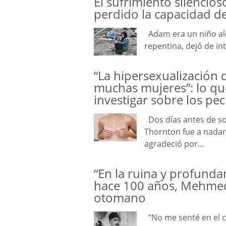
El sufrimiento silencio
perdido la capacidad d
Adam era un niño ale
repentina, dejó de i
“La hipersexualización 
muchas mujeres”: lo qu
investigar sobre los pe
Dos días antes de s
Thornton fue a nadar.
agradeció por…
“En la ruina y profund
hace 100 años, Mehmed 
otomano
“No me senté en el c