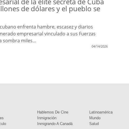
sarial de la élite secreta de Cuba
lones de dólares y el pueblo se
ubano enfrenta hambre, escasez y diarios
erado empresarial vinculado a sus Fuerzas
a sombra miles…
04/14/2026
s
Hablemos De Cine
Latinoamérica
es
Inmigración
Mundo
culo
Inmigrando A Canadá
Salud