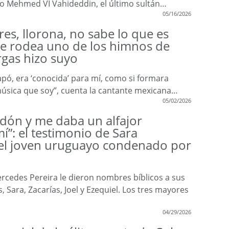
ijo Mehmed VI Vahideddin, el último sultán…
05/16/2026
es, llorona, no sabe lo que es
que rodea uno de los himnos de
gas hizo suyo
ó, era ‘conocida’ para mí, como si formara
música que soy”, cuenta la cantante mexicana…
05/02/2026
dón y me daba un alfajor
”: el testimonio de Sara
del joven uruguayo condenado por
rcedes Pereira le dieron nombres bíblicos a sus
s, Sara, Zacarías, Joel y Ezequiel. Los tres mayores
04/29/2026