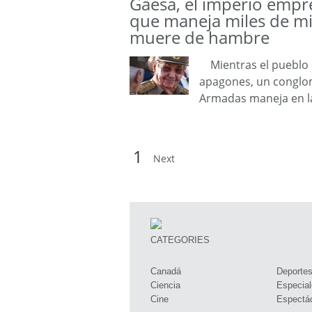
Gaesa, el imperio empre
que maneja miles de mil
muere de hambre
Mientras el pueblo c
apagones, un conglom
Armadas maneja en l
1
Next
CATEGORIES
Canadá
Deporte
Ciencia
Especial
Cine
Espectá