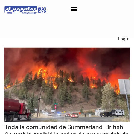
×
Log in
Classifieds
Categorías
Iniciar sesión con Clascal
×
Toda la comunidad de Summerland, British