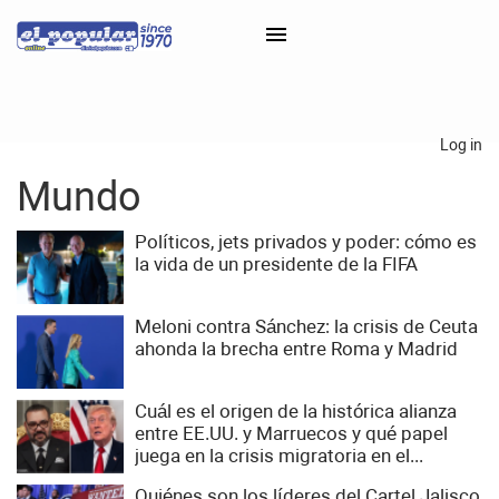
×
Log in
Mundo
Classifieds
Categorías
Políticos, jets privados y poder: cómo es
la vida de un presidente de la FIFA
Iniciar sesión con Clascal
Meloni contra Sánchez: la crisis de Ceuta
ahonda la brecha entre Roma y Madrid
×
Cuál es el origen de la histórica alianza
entre EE.UU. y Marruecos y qué papel
juega en la crisis migratoria en el...
Quiénes son los líderes del Cartel Jalisco