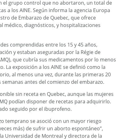
 el grupo control que no abortaron, un total de
tas a los AINE. Según informa la agencia Europa
gistro de Embarazo de Quebec, que ofrece
al médico, diagnósticos, y hospitalizaciones
ades comprendidas entre los 15 y 45 años,
tación y estaban aseguradas por la Régie de
AMQ), que cubría sus medicamentos por lo menos
. La exposición a los AINE se definió como la
orio, al menos una vez, durante las primeras 20
s semanas antes del comienzo del embarazo.
ponible sin receta en Quebec, aunque las mujeres
MQ podían disponer de recetas para adquirirlo.
zado seguido por el ibuprofeno.
azo temprano se asoció con un mayor riesgo
4 veces más) de sufrir un aborto espontáneo”,
la Universidad de Montreal y directora de la