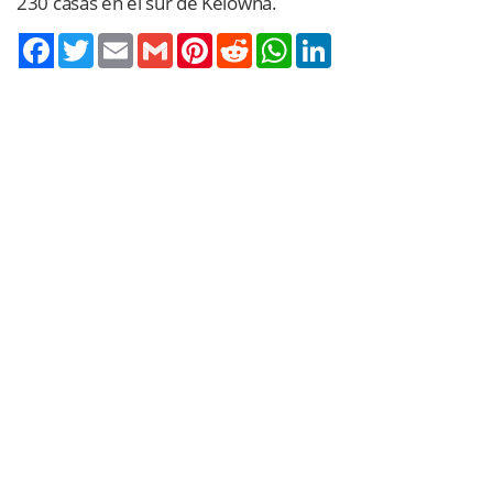
230 casas en el sur de Kelowna.
Twitter
Email
Gmail
Pinterest
Reddit
WhatsApp
LinkedIn