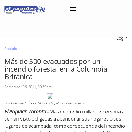
×
Log in
Canadá
Classifieds
Más de 500 evacuados por un
Categorías
incendio forestal en la Columbia
Iniciar sesión con Clascal
Británica
September 06, 2011, 09:59pm
×
Bomberos en la zona del incendio, al oeste de Kelowna
El Popular. Toronto.-
Más de medio millar de personas
se han visto obligadas a abandonar sus hogares o sus
lugares de acampada, como consecuencia del incendio