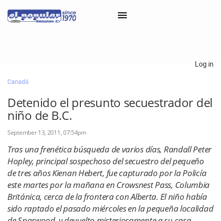
×
Log in
Canadá
Classifieds
Detenido el presunto secuestrador del
Categorías
niño de B.C.
Iniciar sesión con Clascal
September 13, 2011, 07:54pm
Tras una frenética búsqueda de varios días, Randall Peter
Hopley, principal sospechoso del secuestro del pequeño
×
de tres años Kienan Hebert, fue capturado por la Policía
este martes por la mañana en Crowsnest Pass, Columbia
Británica, cerca de la frontera con Alberta. El niño había
sido raptado el pasado miércoles en la pequeña localidad
de Sparwood, y devuelto misteriosamente a su casa