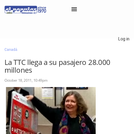
×
Log in
Canadá
Classifieds
La TTC llega a su pasajero 28.000
Categorías
millones
Iniciar sesión con Clascal
October 18, 2011, 10:49pm
×