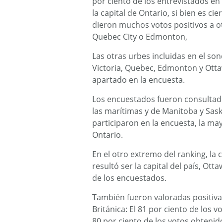
por ciento de los entrevistados en
la capital de Ontario, si bien es c
dieron muchos votos positivos a o
Quebec City o Edmonton,
Las otras urbes incluidas en el so
Victoria, Quebec, Edmonton y Ott
apartado en la encuesta.
Los encuestados fueron consultado
las marítimas y de Manitoba y Sas
participaron en la encuesta, la ma
Ontario.
En el otro extremo del ranking, la
resultó ser la capital del país, Ott
de los encuestados.
También fueron valoradas positiva
Británica: El 81 por ciento de los v
80 por ciento de los votos obteni