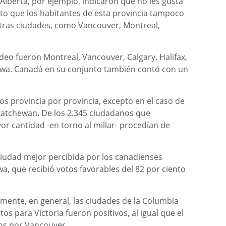
 Alberta, por ejemplo, indicaron que no les gusta
ierto que los habitantes de esta provincia tampoco
tras ciudades, como Vancouver, Montreal,
ndeo fueron Montreal, Vancouver, Calgary, Halifax,
awa. Canadá en su conjunto también contó con un
s provincia por provincia, excepto en el caso de
katchewan. De los 2.345 ciudadanos que
yor cantidad -en torno al millar- procedían de
 ciudad mejor percibida por los canadienses
awa, que recibió votos favorables del 82 por ciento
mente, en general, las ciudades de la Columbia
otos para Victoria fueron positivos, al igual que el
dos por Vancouver.