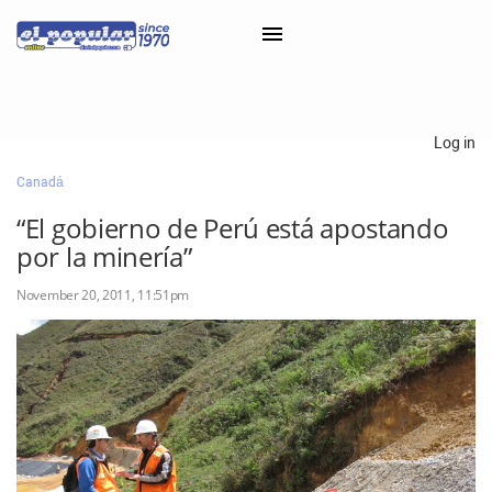
×
Log in
Canadá
Classifieds
“El gobierno de Perú está apostando
Categorías
por la minería”
Iniciar sesión con Clascal
November 20, 2011, 11:51pm
×