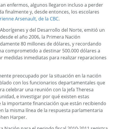
ban enfermos, algunos llegaron incluso a perder
ada finalmente y, desde entonces, los escolares
ienne Arsenault, de la CBC
.
Aborígenes y del Desarrollo del Norte, emitió un
desde el año 2006, la Primera Nación
adamente 80 millones de dólares, y recordando
a comprometido a destinar 500.000 dólares a
ar medidas inmediatas para realizar reparaciones
ente preocupado por la situación en la nación
ablado con los funcionarios departamentales que
a celebrar una reunión con la jefa Theresa
idad, e investigar por qué existen estas
 la importante financiación que están recibiendo
 en la misma línea de la respuesta parlamentaria
ephen Harper.
a Nación para el periodo fiscal 2010-2011 registra