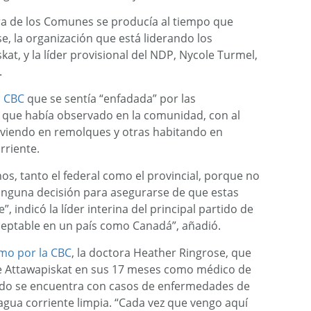
ra de los Comunes se producía al tiempo que
e, la organización que está liderando los
at, y la líder provisional del NDP, Nycole Turmel,
.
a CBC
que se sentía “enfadada” por las
a que había observado en la comunidad, con al
viendo en remolques y otras habitando en
rriente.
os, tanto el federal como el provincial, porque no
inguna decisión para asegurarse de que estas
, indicó la líder interina del principal partido de
aceptable en un país como Canadá”, añadió.
mo por la CBC
, la doctora Heather Ringrose, que
e Attawapiskat en sus 17 meses como médico de
nudo se encuentra con casos de enfermedades de
e agua corriente limpia. “Cada vez que vengo aquí