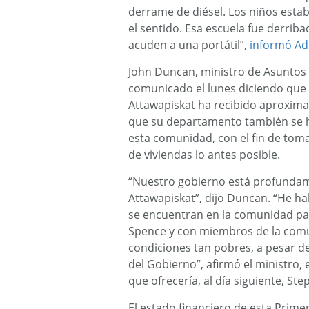
derrame de diésel. Los niños esta
el sentido. Esa escuela fue derrib
acuden a una portátil”,
informó Adr
John Duncan, ministro de Asuntos 
comunicado el lunes diciendo que 
Attawapiskat ha recibido aproxim
que su departamento también se h
esta comunidad, con el fin de tom
de viviendas lo antes posible.
“Nuestro gobierno está profundam
Attawapiskat”, dijo Duncan. “He h
se encuentran en la comunidad par
Spence y con miembros de la comun
condiciones tan pobres, a pesar de
del Gobierno”, afirmó el ministro,
que ofrecería, al día siguiente, St
El estado financiero de esta Primer