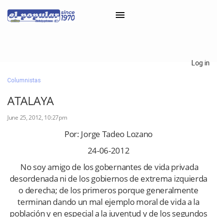
×
Log in
Columnistas
Classifieds
ATALAYA
Categorías
June 25, 2012, 10:27pm
Iniciar sesión con Clascal
Por: Jorge Tadeo Lozano
24-06-2012
×
No soy amigo de los gobernantes de vida privada
desordenada ni de los gobiernos de extrema izquierda
o derecha; de los primeros porque generalmente
terminan dando un mal ejemplo moral de vida a la
población y en especial a la juventud y de los segundos