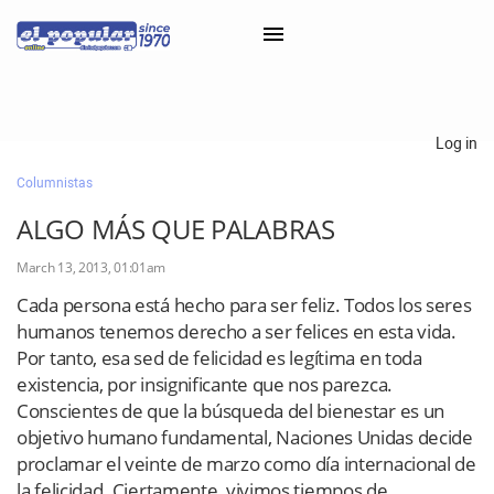
×
Log in
Columnistas
Classifieds
ALGO MÁS QUE PALABRAS
Categorías
March 13, 2013, 01:01am
Iniciar sesión con Clascal
Cada persona está hecho para ser feliz. Todos los seres
humanos tenemos derecho a ser felices en esta vida.
Por tanto, esa sed de felicidad es legítima en toda
×
existencia, por insignificante que nos parezca.
Conscientes de que la búsqueda del bienestar es un
objetivo humano fundamental, Naciones Unidas decide
proclamar el veinte de marzo como día internacional de
la felicidad. Ciertamente, vivimos tiempos de