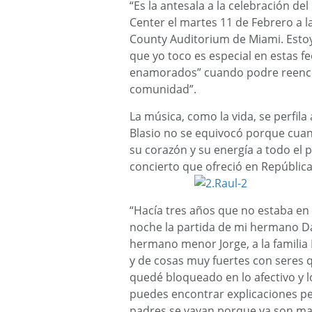
“Es la antesala a la celebración de
Center el martes 11 de Febrero a l
County Auditorium de Miami. Esto
que yo toco es especial en estas fe
enamorados” cuando podre reenco
comunidad”.
La música, como la vida, se perfila 
Blasio no se equivocó porque cuan
su corazón y su energía a todo el 
concierto que ofreció en Repúblic
“Hacía tres años que no estaba e
noche la partida de mi hermano Da
hermano menor Jorge, a la familia 
y de cosas muy fuertes con seres 
quedé bloqueado en lo afectivo y l
puedes encontrar explicaciones pe
padres se vayan porque ya son may