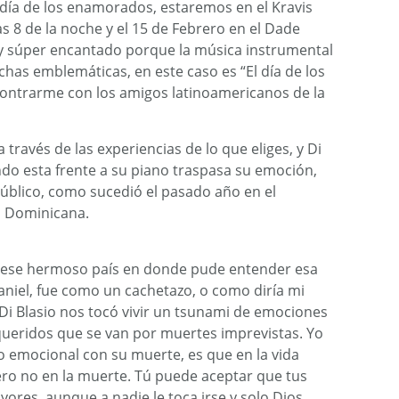
l día de los enamorados, estaremos en el Kravis
as 8 de la noche y el 15 de Febrero en el Dade
y súper encantado porque la música instrumental
chas emblemáticas, en este caso es “El día de los
ntrarme con los amigos latinoamericanos de la
a través de las experiencias de lo que eliges, y Di
do esta frente a su piano traspasa su emoción,
público, como sucedió el pasado año en el
a Dominicana.
n ese hermoso país en donde pude entender esa
niel, fue como un cachetazo, o como diría mi
Di Blasio nos tocó vivir un tsunami de emociones
queridos que se van por muertes imprevistas. Yo
o emocional con su muerte, es que en la vida
ro no en la muerte. Tú puede aceptar que tus
ores, aunque a nadie le toca irse y solo Dios