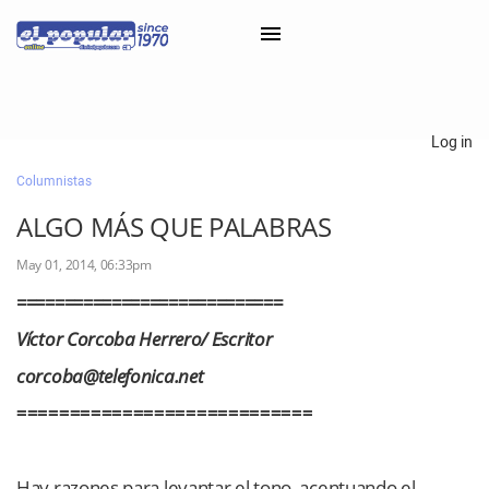
×
Log in
Columnistas
Classifieds
ALGO MÁS QUE PALABRAS
Categorías
May 01, 2014, 06:33pm
Iniciar sesión con Clascal
============================
Víctor Corcoba Herrero/ Escritor
×
corcoba@telefonica.net
============================
Hay razones para levantar el tono, acentuando el