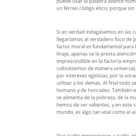
puede usar la palabra avance huma
un férreo código ético; porque sin
Si en verdad indagásemos en las c
llegaríamos al verdadero foco de 
factor moral es fundamental para 
linaje, apenas se le presta atenci
imprescindible en la factoría empre
cultivásemos de manera universa
por intereses egoístas, por la vora
utilizar a los demás. Al final todo 
humano y de honradez. También el
se alimenta de la pobreza, de la m
hemos de ser valientes, y en este s
mundo, es algo tan vital como el a
Que nadie menosprecie a nadie, e