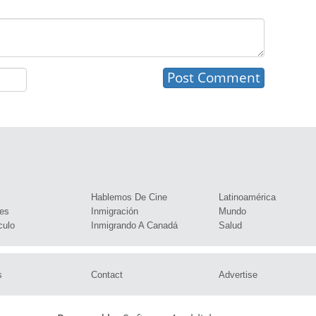
s
Hablemos De Cine
Latinoamérica
es
Inmigración
Mundo
culo
Inmigrando A Canadá
Salud
s
Contact
Advertise