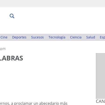
Cine
Deportes
Sucesos
Tecnología
Ciencia
Salud
Esp
26pm
LABRAS
CAN
rnos, a proclamar un abecedario más