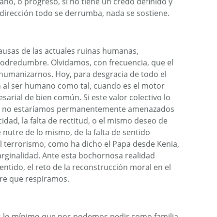
no, o progreso, si no tiene un credo definido y
 dirección todo se derrumba, nada se sostiene.
ausas de las actuales ruinas humanas,
podredumbre. Olvidamos, con frecuencia, que el
humanizarnos. Hoy, para desgracia de todo el
ón al ser humano como tal, cuando es el motor
sarial de bien común. Si este valor colectivo lo
l, no estaríamos permanentemente amenazados
cidad, la falta de rectitud, o el mismo deseo de
se nutre de lo mismo, de la falta de sentido
 terrorismo, como ha dicho el Papa desde Kenia,
arginalidad. Ante esta bochornosa realidad
entido, el reto de la reconstrucción moral en el
ire que respiramos.
s lo mínimo que nos podemos pedir como familia.