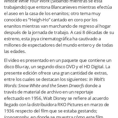
Whistle While Your Work
(Silbando mientras se está
trabajando) que entona Blancanieves mientras efectúa
el aseo en la casa de los enanitos; otro tema muy
conocido es “Heigh-Ho” cantado en coro por los
enanitos mientras van marchando de regreso al hogar
después de la jornada de trabajo. A casi 8 décadas de su
estreno, esta joya cinematográfica ha cautivado a
millones de espectadores del mundo entero y de todas
las edades.
El video es presentado en un paquete que contiene un
disco Blu-ray, un segundo disco DVD y el HD Digital. La
presente edición ofrece una gran cantidad de extras,
entre los cuales se destacan los siguientes:
In Walt’s
Words: Snow White and the Seven Drwarfs
donde a
través de material de archivo en un reportaje
efectuado en 1956, Walt Disney se refiere al acuerdo
llegado con la distribuidora RKO Pictures en marzo de
1936 respecto del film que se estaba gestando;
Iconography
, en donde se muestra cómo este film