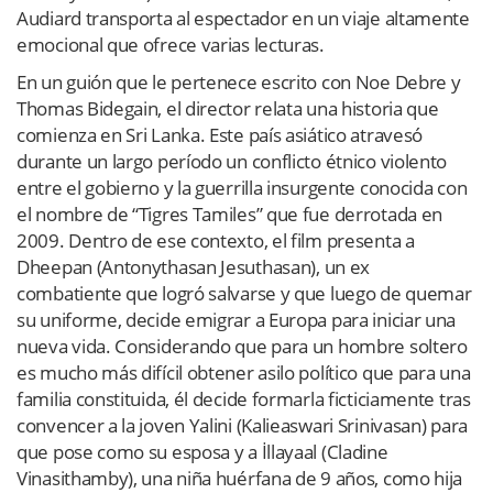
Audiard transporta al espectador en un viaje altamente
emocional que ofrece varias lecturas.
En un guión que le pertenece escrito con Noe Debre y
Thomas Bidegain, el director relata una historia que
comienza en Sri Lanka. Este país asiático atravesó
durante un largo período un conflicto étnico violento
entre el gobierno y la guerrilla insurgente conocida con
el nombre de “Tigres Tamiles” que fue derrotada en
2009. Dentro de ese contexto, el film presenta a
Dheepan (Antonythasan Jesuthasan), un ex
combatiente que logró salvarse y que luego de quemar
su uniforme, decide emigrar a Europa para iniciar una
nueva vida. Considerando que para un hombre soltero
es mucho más difícil obtener asilo político que para una
familia constituida, él decide formarla ficticiamente tras
convencer a la joven Yalini (Kalieaswari Srinivasan) para
que pose como su esposa y a İllayaal (Cladine
Vinasithamby), una niña huérfana de 9 años, como hija