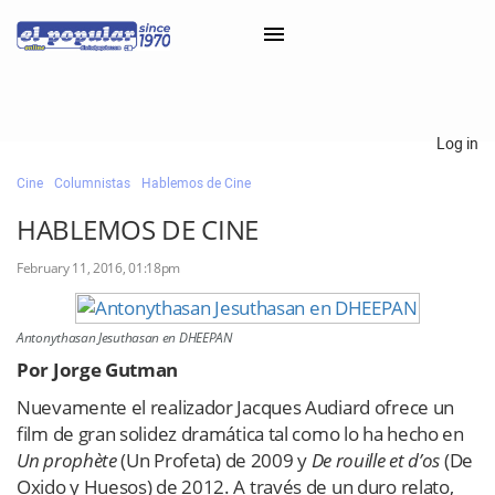
×
Log in
Cine
Columnistas
Hablemos de Cine
Classifieds
HABLEMOS DE CINE
Categorías
February 11, 2016, 01:18pm
Iniciar sesión con Clascal
Antonythasan Jesuthasan en DHEEPAN
×
Por Jorge Gutman
Nuevamente el realizador Jacques Audiard ofrece un
film de gran solidez dramática tal como lo ha hecho en
Un prophète
(Un Profeta) de 2009 y
De rouille et d’os
(De
Oxido y Huesos) de 2012. A través de un duro relato,