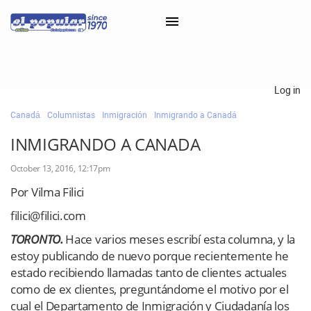
×
Log in
Canadá
Columnistas
Inmigración
Inmigrando a Canadá
Classifieds
INMIGRANDO A CANADA
Categorías
October 13, 2016, 12:17pm
Iniciar sesión con Clascal
Por Vilma Filici
filici@filici.com
×
TORONTO.
Hace varios meses escribí esta columna, y la
estoy publicando de nuevo porque recientemente he
estado recibiendo llamadas tanto de clientes actuales
como de ex clientes, preguntándome el motivo por el
cual el Departamento de Inmigración y Ciudadanía los