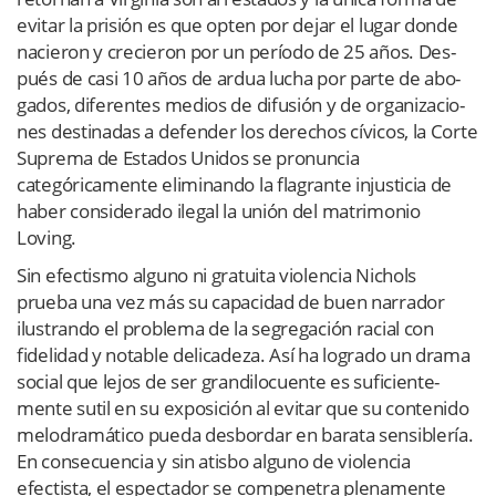
evi­tar la pri­sión es que opten por dejar el lugar donde
nacie­ron y cre­cie­ron por un período de 25 años. Des­
pués de casi 10 años de ardua lucha por parte de abo­
ga­dos, dife­ren­tes medios de difu­sión y de orga­ni­za­cio­
nes des­ti­na­das a defen­der los dere­chos cívi­cos, la Corte
Suprema de Esta­dos Uni­dos se pro­nun­cia
categóricamente eli­mi­nando la fla­grante injus­ti­cia de
haber con­si­de­rado ile­gal la unión del matrimonio
Loving.
Sin efectismo alguno ni gratuita violencia Nichols
prueba una vez más su capacidad de buen narrador
ilustrando el problema de la segregación racial con
fidelidad y notable delicadeza. Así ha logrado un drama
social que lejos de ser gran­di­lo­cuente es sufi­cien­te­
mente sutil en su exposición al evitar que su contenido
melodramático pueda desbordar en barata sensiblería.
En consecuencia y sin atisbo alguno de violencia
efectista, el espectador se compenetra plenamente