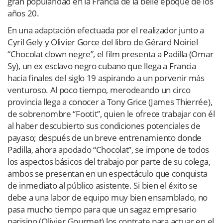
gran popularidad en la Francia de la belle époque de los
años 20.
En una adaptación efectuada por el realizador junto a
Cyril Gely y Olivier Gorce del libro de Gérard Noiriel
“Chocolat clown negre”, el film presenta a Padilla (Omar
Sy), un ex esclavo negro cubano que llega a Francia
hacia finales del siglo 19 aspirando a un porvenir más
venturoso. Al poco tiempo, merodeando un circo
provincia llega a conocer a Tony Grice (James Thierrée),
de sobrenombre “Footit”, quien le ofrece trabajar con él
al haber descubierto sus condiciones potenciales de
payaso; después de un breve entrenamiento donde
Padilla, ahora apodado “Chocolat”, se impone de todos
los aspectos básicos del trabajo por parte de su colega,
ambos se presentan en un espectáculo que conquista
de inmediato al público asistente. Si bien el éxito se
debe a una labor de equipo muy bien ensamblado, no
pasa mucho tiempo para que un sagaz empresario
parisino (Olivier Gourmet) los contrate para actuar en el