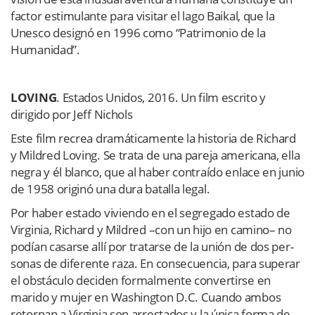
factor estimulante para visitar el lago Baikal, que la
Unesco designó en 1996 como “Patrimonio de la
Humanidad”.
LOVING
. Estados Unidos, 2016. Un film escrito y
dirigido por Jeff Nichols
Este film recrea dramáticamente la his­to­ria de Richard
y Mil­dred Loving. Se trata de una pareja ame­ri­cana, ella
negra y él blanco, que al haber contraído enlace en junio
de 1958 originó una dura bata­lla legal.
Por haber estado viviendo en el segre­gado estado de
Vir­gi­nia, Richard y Mildred –con un hijo en camino– no
podían casarse allí por tra­tarse de la unión de dos per­
so­nas de dife­rente raza. En consecuencia, para superar
el obstáculo deci­den formalmente convertirse en
marido y mujer en Washing­ton D.C. Cuando ambos
retornan a Vir­gi­nia son arres­ta­dos y la única forma de