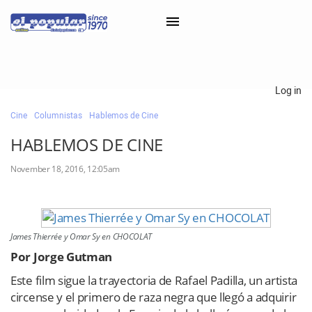
×
Log in
Cine
Columnistas
Hablemos de Cine
Classifieds
HABLEMOS DE CINE
Categorías
November 18, 2016, 12:05am
Iniciar sesión con Clascal
×
James Thierrée y Omar Sy en CHOCOLAT
Por Jorge Gutman
Este film sigue la trayectoria de Rafael Padilla, un artista
circense y el primero de raza negra que llegó a adquirir