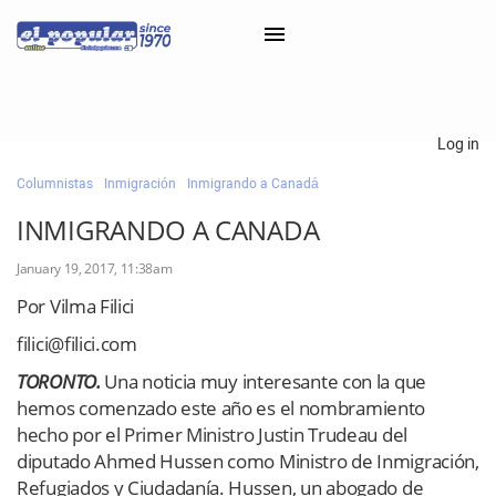
×
Log in
Columnistas
Inmigración
Inmigrando a Canadá
Classifieds
INMIGRANDO A CANADA
Categorías
January 19, 2017, 11:38am
Iniciar sesión con Clascal
Por Vilma Filici
filici@filici.com
×
TORONTO.
Una noticia muy interesante con la que
hemos comenzado este año es el nombramiento
hecho por el Primer Ministro Justin Trudeau del
diputado Ahmed Hussen como Ministro de Inmigración,
Refugiados y Ciudadanía. Hussen, un abogado de