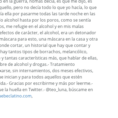
en la guerra, nomás decía, es que me dijo, es
quello, pero no decía todo lo que yo hacía, lo que
tía ella por pasarme todas las tarde noche en las
ndo alcohol hasta por los poros, como se sentía
jos, me refugie en el alcohol y en mis malas
defectos de carácter, el alcohol, era un detonador
 máscara para esto, una máscara en la casa y otra
onde cortar, un historial que hay que contar y
hay tantos tipos de borrachos, melancólico,
 y tantas características más, que hablar de ellas,
 libre de alcohol y drogas.- Tratamiento
arse, sin internamientos, dos meses efectivos,
e inician y para todos aquellos que estén
ida.- Gracias por escribirme y más por leerme.-
e la huella en Twitter.- @teo_luna, búscame en
ebeclatino.com
,