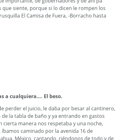
te importante, de gobernadores y de ahí pa
s que siente, porque si lo dicen le rompen los
rrusquilla El Camisa de Fuera, -Borracho hasta
as a cualquiera…. El beso.
perder el juicio, le daba por besar al cantinero,
s de la tabla de baño y ya entrando en gastos
n cierta manera nos respetaba y una noche,
, íbamos caminado por la avenida 16 de
ahua, México, cantando, riéndonos de todo y de