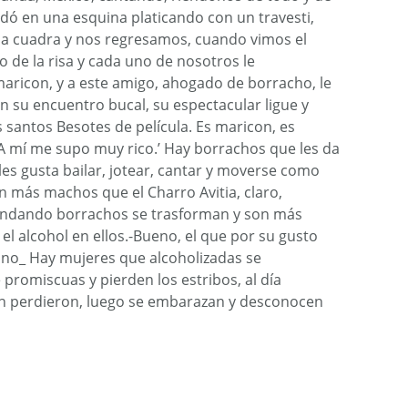
ó en una esquina platicando con un travesti,
a cuadra y nos regresamos, cuando vimos el
o de la risa y cada uno de nosotros le
s maricon, y a este amigo, ahogado de borracho, le
on su encuentro bucal, su espectacular ligue y
 santos Besotes de película. Es maricon, es
’ A mí me supo muy rico.’ Hay borrachos que les da
es gusta bailar, jotear, cantar y moverse como
on más machos que el Charro Avitia, claro,
andando borrachos se trasforman y son más
el alcohol en ellos.-Bueno, el que por su gusto
O no_ Hay mujeres que alcoholizadas se
omiscuas y pierden los estribos, al día
en perdieron, luego se embarazan y desconocen