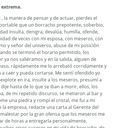
a extrema.
 , la manera de pensar y de actuar, pierdes el
oportable que un borracho prepotente, soberbio,
idad insulta, denigra, devalúa, humilla, ofende,
finidad de veces con mi esposa, con meseros, con
amo y señor del universo, abuse de mi posición
ndo se terminó el horario permitido, los
 ya nos saliéramos y en la salida, alguien de
vaso, rápidamente me lo arrebató corridamente y
a a caer y pueda cortarse. Me sentí ofendido yo
 explote en ira, insulte a los meseros, presumí a
 dije hasta de lo que se iban a morir, ellos, los
, de mi repetido discurso, se metieron al bar y
me una piedra y rompí el cristal, me fui a mi
 la empresa, redacte una carta al Gerente del
i malestar por la gran ofensa que los meseros me
ar de horas a entregarla personalmente,
muchos otros sucesos en mi vida de borracho, de