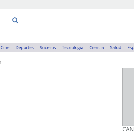
Cine
Deportes
Sucesos
Tecnología
Ciencia
Salud
Esp
m
CAN