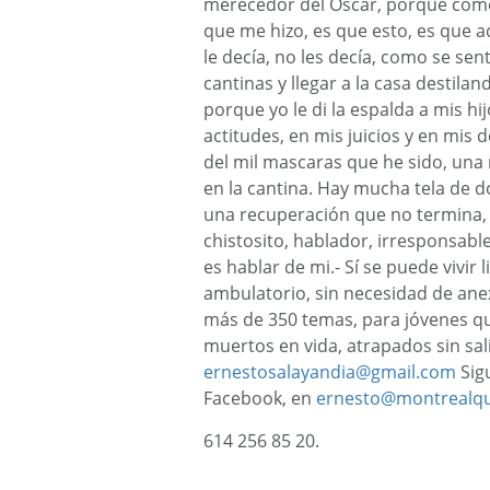
merecedor del Óscar, porque como 
que me hizo, es que esto, es que a
le decía, no les decía, como se sen
cantinas y llegar a la casa destila
porque yo le di la espalda a mis hi
actitudes, en mis juicios y en mis 
del mil mascaras que he sido, una
en la cantina. Hay mucha tela de d
una recuperación que no termina, 
chistosito, hablador, irresponsable
es hablar de mi.- Sí se puede vivir
ambulatorio, sin necesidad de anex
más de 350 temas, para jóvenes qu
muertos en vida, atrapados sin sal
ernestosalayandia@gmail.com
Sigu
Facebook, en
ernesto@montrealqu
614 256 85 20.