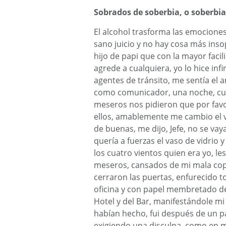
Sobrados de soberbia, o soberbi
El alcohol trasforma las emociones
sano juicio y no hay cosa más ins
hijo de papi que con la mayor facil
agrede a cualquiera, yo lo hice in
agentes de tránsito, me sentía el 
como comunicador, una noche, cua
meseros nos pidieron que por favor
ellos, amablemente me cambio el 
de buenas, me dijo, Jefe, no se vay
quería a fuerzas el vaso de vidrio y
los cuatro vientos quien era yo, les
meseros, cansados de mi mala copa
cerraron las puertas, enfurecido to
oficina y con papel membretado de
Hotel y del Bar, manifestándole m
habían hecho, fui después de un p
exigiendo una disculpa, como en 