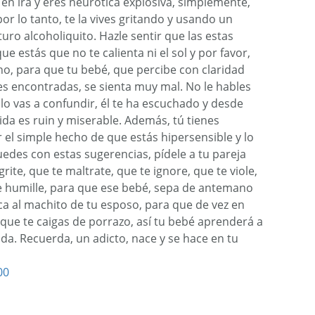
 en ira y eres neurótica explosiva, simplemente,
r lo tanto, te la vives gritando y usando un
uro alcoholiquito. Hazle sentir que las estas
 estás que no te calienta ni el sol y por favor,
o, para que tu bebé, que percibe con claridad
s encontradas, se sienta muy mal. No le hables
 lo vas a confundir, él te ha escuchado y desde
da es ruin y miserable. Además, tú tienes
el simple hecho de que estás hipersensible y lo
uedes con estas sugerencias, pídele a tu pareja
rite, que te maltrate, que te ignore, que te viole,
e humille, para que ese bebé, sepa de antemano
a al machito de tu esposo, para que de vez en
que te caigas de porrazo, así tu bebé aprenderá a
vida. Recuerda, un adicto, nace y se hace en tu