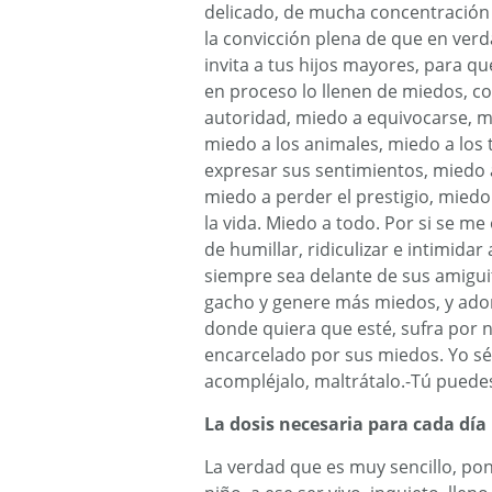
delicado, de mucha concentración y
la convicción plena de que en verda
invita a tus hijos mayores, para qu
en proceso lo llenen de miedos, c
autoridad, miedo a equivocarse, mi
miedo a los animales, miedo a los 
expresar sus sentimientos, miedo a
miedo a perder el prestigio, miedo
la vida. Miedo a todo. Por si se me
de humillar, ridiculizar e intimidar
siempre sea delante de sus amigu
gacho y genere más miedos, y adon
donde quiera que esté, sufra por n
encarcelado por sus miedos. Yo sé
acompléjalo, maltrátalo.-Tú puedes
La dosis necesaria para cada día
La verdad que es muy sencillo, ponl