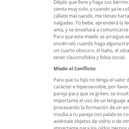
Déjalo que llore y haga sus berrinc
sienta muy solo, y cuando ya te colm
cállate mal nacido, me tienes hart
nalgadas. Tú bebe, aprenderá la lec
ama, y se enseñará a comunicarse c
Para que este miedo se arraigue en
enciérralo cuando haga alguna tra
un cuarto obscuro, el baño, el sót
tener claustrofobia y fobia social.
Miedo al Conflicto:
Para que tu hijo no tenga el valor 
carácter e hipersensible, por favo
pareja para que se griten, se insul
importante el uso de un lenguaje 
procesando la formación de un en
insulta a tu pareja con palabras co
aviéntale objetos de vidrio o de ot
impactante para los oídos tiernos