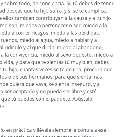
 sobre todo, de conciencia. Sí, tú debes de tener
d deseas que tu hijo sufra, y si se te complica,
e ellos también contribuyan a la causa y a tu hijo
omo son, miedos a pertenecer o ser, miedo a la
edo a correr riesgos, miedo a las pérdidas,
truenos, miedo al agua, miedo a hablar y a
l ridículo y al que dirán, miedo al abandono,
 a la convivencia, miedo al sexo opuesto, miedo a
 olvida, y para que te sientas tú muy bien, debes
 a tu hijo, cuantas veces se te ocurra, procura que
itos o de sus hermanos, para que sienta más
de quiera que vaya, se sienta inseguro, y a
o ser aceptado y no pueda ser libre y esté
 que tú puedes con el paquete. Asústalo,
.-
o en práctica y llévale siempre la contra a ese