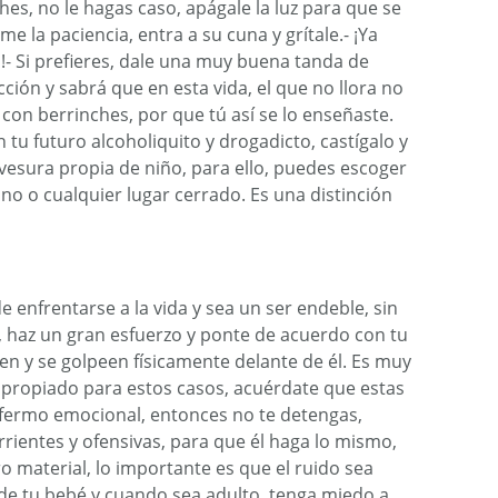
hes, no le hagas caso, apágale la luz para que se
e la paciencia, entra a su cuna y grítale.- ¡Ya
a!- Si prefieres, dale una muy buena tanda de
ción y sabrá que en esta vida, el que no llora no
on berrinches, por que tú así se lo enseñaste.
 tu futuro alcoholiquito y drogadicto, castígalo y
vesura propia de niño, para ello, puedes escoger
ano o cualquier lugar cerrado. Es una distinción
de enfrentarse a la vida y sea un ser endeble, sin
r, haz un gran esfuerzo y ponte de acuerdo con tu
ten y se golpeen físicamente delante de él. Es muy
apropiado para estos casos, acuérdate que estas
fermo emocional, entonces no te detengas,
rrientes y ofensivas, para que él haga lo mismo,
ro material, lo importante es que el ruido sea
 de tu bebé y cuando sea adulto, tenga miedo a