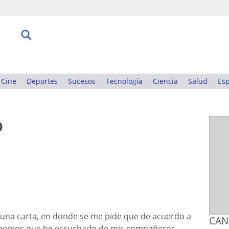
Cine
Deportes
Sucesos
Tecnología
Ciencia
Salud
Esp
O
 una carta, en donde se me pide que de acuerdo a
CAN
timonios que he escuchado de mis compañeros,