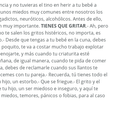
encia y no tuvieras el tino en herir a tu bebé a
algunos miedos muy comunes entre nosotros los
dictos, neuróticos, alcohólicos. Antes de ello,
n muy importante.
TIENES QUE
GRITAR
.- Ah, pero
no te salen los gritos histéricos, no importa, es
o.- Desde que tengas a tu bebé en la cuna, debes
un poquito, te va a costar mucho trabajo explotar
 enojarte, y más cuando tu criaturita esté
mañana, de igual manera, cuando te pida de comer
ta, debes de reclamarle cuando sus llantos te
cemes con tu pareja.- Recuerda, tú tienes todo el
hijo, un estorbo.- Que se friegue.- El grito y el
 tu hijo, un ser miedoso e inseguro, y aquí te
miedos, temores, pánicos o fobias, para al caso