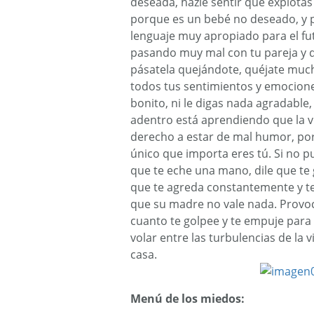
deseada, hazle sentir que explotas
porque es un bebé no deseado, y po
lenguaje muy apropiado para el fut
pasando muy mal con tu pareja y que
pásatela quejándote, quéjate much
todos tus sentimientos y emocione
bonito, ni le digas nada agradable,
adentro está aprendiendo que la vi
derecho a estar de mal humor, por 
único que importa eres tú. Si no p
que te eche una mano, dile que te g
que te agreda constantemente y t
que su madre no vale nada. Provoc
cuanto te golpee y te empuje para 
volar entre las turbulencias de la 
casa.
Menú de los miedos: