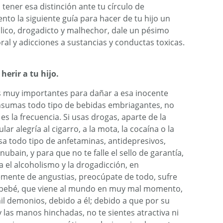
ener esa distinción ante tu círculo de
ento la siguiente guía para hacer de tu hijo un
lico, drogadicto y malhechor, dale un pésimo
ral y adicciones a sustancias y conductas toxicas.
erir a tu hijo.
s muy importantes para dañar a esa inocente
nsumas todo tipo de bebidas embriagantes, no
es la frecuencia. Si usas drogas, aparte de la
lar alegría al cigarro, a la mota, la cocaína o la
usa todo tipo de anfetaminas, antidepresivos,
o nubain, y para que no te falle el sello de garantía,
a el alcoholismo y la drogadicción, en
ente de angustias, preocúpate de todo, sufre
se bebé, que viene al mundo en muy mal momento,
il demonios, debido a él; debido a que por su
 y las manos hinchadas, no te sientes atractiva ni