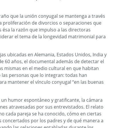
traño que la unión conyugal se mantenga a través
la proliferación de divorcios o separaciones que
sa la razón que impulso a las directoras
iderar el tema de la longevidad matrimonial para
jas ubicadas en Alemania, Estados Unidos, India y
e 60 años, el documental además de detectar el
s mismas en el medio cultural en que habitan
las personas que lo integran: todas han
ara mantener el vínculo conyugal “en las buenas
e un humor espontáneo y gratificante, la cámara
ones atravesadas por sus entrevistados. El relato
o cada pareja se ha conocido, cómo en ciertas
s concertados por los padres y de qué manera a
nando las relaciones entabladas durante los