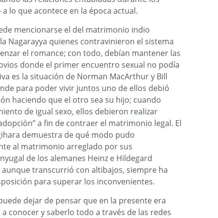
a lo que acontece en la época actual.
ede mencionarse el del matrimonio indio
 Nagarayya quienes contravinieron el sistema
omenzar el romance; con todo, debían mantener las
ovios donde el primer encuentro sexual no podía
iva es la situación de Norman MacArthur y Bill
nde para poder vivir juntos uno de ellos debió
ón haciendo que el otro sea su hijo; cuando
iento de igual sexo, ellos debieron realizar
dopción” a fin de contraer el matrimonio legal. El
ugihara demuestra de qué modo pudo
ente al matrimonio arreglado por sus
onyugal de los alemanes Heinz e Hildegard
 aunque transcurrió con altibajos, siempre ha
isposición para superar los inconvenientes.
 puede dejar de pensar que en la presente era
an a conocer y saberlo todo a través de las redes