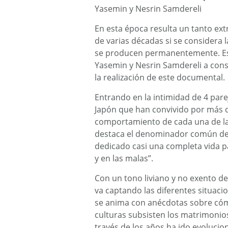
Yasemin y Nesrin Samdereli
En esta época resulta un tanto ex
de varias décadas si se considera 
se producen permanentemente. Es é
Yasemin y Nesrin Samdereli a cons
la realización de este documental.
Entrando en la intimidad de 4 pare
Japón que han convivido por más d
comportamiento de cada una de la
destaca el denominador común de 
dedicado casi una completa vida p
y en las malas”.
Con un tono liviano y no exento d
va captando las diferentes situaci
se anima con anécdotas sobre cóm
culturas subsisten los matrimonio
través de los años ha ido evolucio