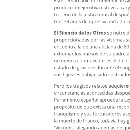
Este remarcable documental de A
producción ejecutiva estuvo a car
terreno de la justica moral despué
tras 39 años de opresiva dictadur
El Silencio de los Otros
se nutre d
proporcionadas por las víctimas so
encuentra la de una anciana de 8
exhumar los huesos de su padre a
no menos conmovedor es el doloro
estado de gravidez durante el san
sus hijos les habían sido sustraíd
Pero los trágicos relatos adquie
circunstancias acontecidas después
Parlamento español aprueba la Ley 
propósito de que exista una reconci
franquismo y sus torturadores ase
la muerte de Franco, todavía hay g
“virtudes” alegando además de que