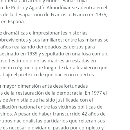
lmudena Carracedo y Robert Bahar cuya
go de Pedro y Agustín Almodóvar se adentra en el
s de la desaparición de Francisco Franco en 1975,
a en España.
e dramáticas e impresionantes historias
brevivientes y sus familiares; entre las mismas se
0 años realizando denodados esfuerzos para
sesinado en 1939 y sepultado en una fosa común;
so testimonio de las madres arrestadas en
griento régimen que luego de dar a luz vieron que
os bajo el pretexto de que nacieron muertos.
ren mayor dimensión ante desafortunadas
 de la restauración de la democracia. En 1977 el
de Amnistía que ha sido justificada con el
liación nacional entre las víctimas políticas del
sinos. A pesar de haber transcurrido 42 años de
rupos nacionalistas partidarios que reiteran sus
 es necesario olvidar el pasado por completo y