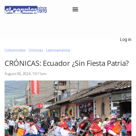
×
Log in
Columnistas
Crónicas
Latinoamérica
Classifieds
CRÓNICAS: Ecuador ¿Sin Fiesta Patria?
Categorías
August 06, 2024, 10:11am
Iniciar sesión con Clascal
×