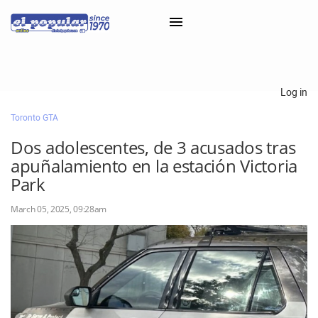
×
Log in
Toronto GTA
Classifieds
Dos adolescentes, de 3 acusados tras
Categorías
apuñalamiento en la estación Victoria
Iniciar sesión con Clascal
Park
March 05, 2025, 09:28am
×