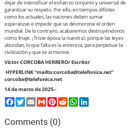
dejar de intensificar el esfuerzo conjunto y universal de
garantizar su respeto. Por ello, en tiempos difíciles
como los actuales, las naciones deben sumar
esperanzas e impedir que se desmorone el orden
mundial. De lo contrario, acabaremos destruyéndonos
como linaje. ¡Triste época la nuestra!; porque las leyes
abundan, lo que falta es la entereza, para perpetuar la
civilización y que se armonice.
Víctor CORCOBA HERRERO/ Escritor
HYPERLINK “mailto:corcoba@telefonica.net”
corcoba@telefonica.net
14 de marzo de 2025.-
Twitter
Email
Gmail
Pinterest
Reddit
WhatsApp
LinkedIn
Comments (0)