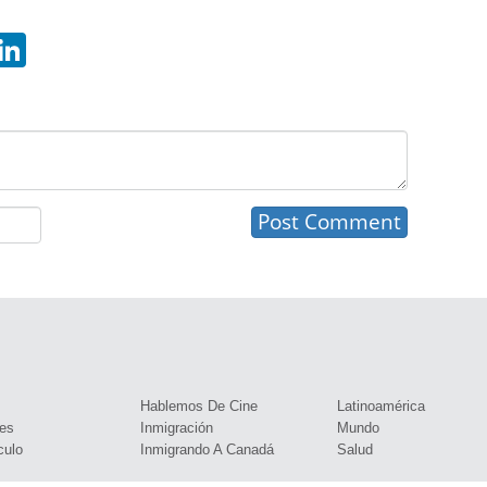
hatsApp
LinkedIn
s
Hablemos De Cine
Latinoamérica
es
Inmigración
Mundo
culo
Inmigrando A Canadá
Salud