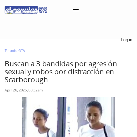
×
Log in
Toronto GTA
Classifieds
Buscan a 3 bandidas por agresión
Categorías
sexual y robos por distracción en
Iniciar sesión con Clascal
Scarborough
April 26, 2025, 08:32am
×