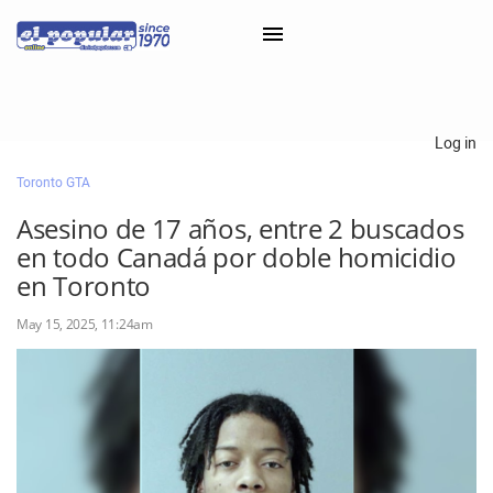
×
Log in
Toronto GTA
Classifieds
Asesino de 17 años, entre 2 buscados
Categorías
en todo Canadá por doble homicidio
Iniciar sesión con Clascal
en Toronto
May 15, 2025, 11:24am
×