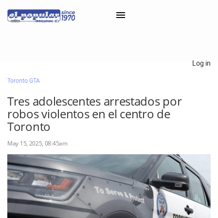
×
Log in
Toronto GTA
Classifieds
Tres adolescentes arrestados por
Categorías
robos violentos en el centro de
Iniciar sesión con Clascal
Toronto
May 15, 2025, 08:45am
×