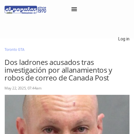
×
Log in
Toronto GTA
Classifieds
Dos ladrones acusados ​​tras
Categorías
investigación por allanamientos y
Iniciar sesión con Clascal
robos de correo de Canada Post
May 22, 2025, 07:44am
×