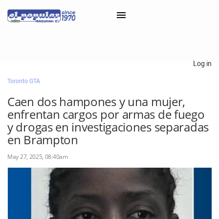
×
Log in
Toronto GTA
Classifieds
Caen dos hampones y una mujer,
Categorías
enfrentan cargos por armas de fuego
Iniciar sesión con Clascal
y drogas en investigaciones separadas
en Brampton
May 27, 2025, 08:40am
×