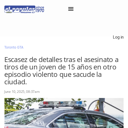
×
Log in
Toronto GTA
Classifieds
Escasez de detalles tras el asesinato a
Categorías
tiros de un joven de 15 años en otro
Iniciar sesión con Clascal
episodio violento que sacude la
ciudad.
June 10, 2025, 08:37am
×