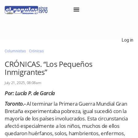
×
Log in
Columnistas
Crónicas
Classifieds
CRÓNICAS. “Los Pequeños
Categorías
Inmigrantes”
Iniciar sesión con Clascal
July 21, 2025, 08:08am
Por: Lucía P. de García
×
Toronto.-
Al terminar la Primera Guerra Mundial Gran
Bretaña experimentaba pobreza, igual sucedió con la
mayoría de los países involucrados. Esta circunstancia
afectó especialmente a los niños, muchos de ellos
quedaron huérfanos, solos, hambrientos, enfermos,