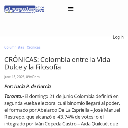
×
Log in
Columnistas
Crónicas
Classifieds
CRÓNICAS: Colombia entre la Vida
Categorías
Dulce y la Filosofía
Iniciar sesión con Clascal
June 15, 2026, 09:40am
Por: Lucía P. de García
×
Toronto.-
El domingo 21 de junio Colombia definirá en
segunda vuelta electoral cuál binomio llegará al poder,
el formado por Abelardo De La Espriella – José Manuel
Restrepo, que alcanzó el 43.74% de votos; o el
integrado por Iván Cepeda Castro – Aida Quilcué, que