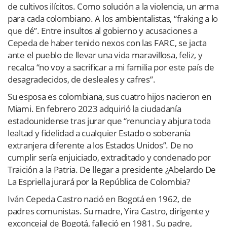
de cultivos ilícitos. Como solución a la violencia, un arma
para cada colombiano. A
los ambientalistas, “fraking a lo
que dé”. Entre insultos al gobierno y acusaciones a
Cepeda de haber tenido nexos con las FARC, se jacta
ante el pueblo de llevar una vida maravillosa, feliz, y
recalca “no voy a sacrificar a mi familia por este país de
desagradecidos, de desleales y cafres”.
Su esposa es colombiana, sus cuatro hijos nacieron en
Miami. En febrero 2023 adquirió la ciudadanía
estadounidense tras jurar que “renuncia y abjura toda
lealtad y fidelidad a cualquier Estado o soberanía
extranjera diferente a los Estados Unidos”. De no
cumplir sería enjuiciado, extraditado y condenado por
Traición a la Patria. De llegar a presidente ¿Abelardo De
La Espriella jurará por la República de Colombia?
Iván Cepeda Castro nació en Bogotá en 1962, de
padres comunistas. Su madre, Yira Castro, dirigente y
exconcejal de Bogotá, falleció en 1981. Su padre,