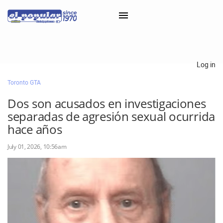
×
Log in
Toronto GTA
Classifieds
Dos son acusados ​​en investigaciones
Categorías
separadas de agresión sexual ocurrida
Iniciar sesión con Clascal
hace años
July 01, 2026, 10:56am
×