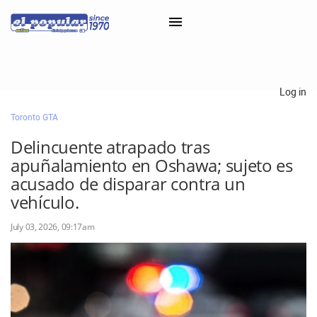
×
Log in
Toronto GTA
Classifieds
Delincuente atrapado tras
Categorías
apuñalamiento en Oshawa; sujeto es
Iniciar sesión con Clascal
acusado de disparar contra un
vehículo.
July 03, 2026, 09:17am
×