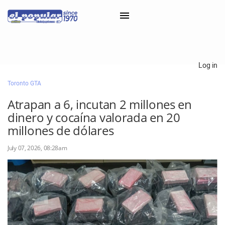
×
Log in
Toronto GTA
Classifieds
Atrapan a 6, incutan 2 millones en
Categorías
dinero y cocaína valorada en 20
Iniciar sesión con Clascal
millones de dólares
July 07, 2026, 08:28am
×