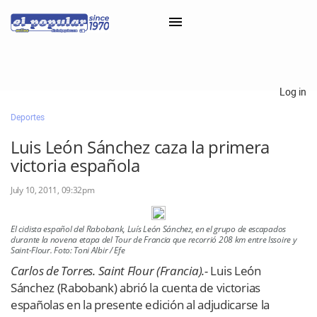
×
Log in
Deportes
Classifieds
Luis León Sánchez caza la primera
Categorías
victoria española
Iniciar sesión con Clascal
July 10, 2011, 09:32pm
El ciclista español del Rabobank, Luís León Sánchez, en el grupo de escapados
×
durante la novena etapa del Tour de Francia que recorrió 208 km entre Issoire y
Saint-Flour. Foto: Toni Albir / Efe
Carlos de Torres. Saint Flour (Francia).-
Luis León
Sánchez (Rabobank) abrió la cuenta de victorias
españolas en la presente edición al adjudicarse la