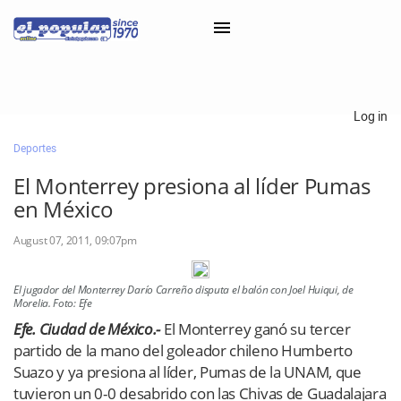
×
Log in
Deportes
Classifieds
El Monterrey presiona al líder Pumas
Categorías
en México
Iniciar sesión con Clascal
August 07, 2011, 09:07pm
El jugador del Monterrey Darío Carreño disputa el balón con Joel Huiqui, de
×
Morelia. Foto: Efe
Efe. Ciudad de México.-
El Monterrey ganó su tercer
partido de la mano del goleador chileno Humberto
Suazo y ya presiona al líder, Pumas de la UNAM, que
tuvieron un 0-0 desabrido con las Chivas de Guadalajara