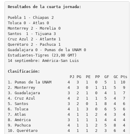
Resultados de la cuarta jornada:
Puebla 1 - Chiapas 2

Toluca 0 - Atlas 0

Monterrey 2 - Morelia 0

Santos  1 - Tijuana 3

Cruz Azul 2 - Atlante 1

Querétaro 2 - Pachuca 1

Guadalajara 0 - Pumas de la UNAM 0

Estudiantes-Tigres (23,00 GMT)

14 septiembre: América-San Luis

Clasificación:

                           PJ PG  PE  PP  GF  GC Pts

1. Pumas de la UNAM       4   3   1   0   5   1  10

2. Monterrey              4   3   0   1  11   5   9

3. Guadalajara            3   2   1   0   4   1   7

4. Cruz Azul              4   2   1   1   5   4   7

5. Santos                 3   2   0   1   8   4   6

6. Toluca                 4   1   3   0   6   5   6

7. Atlas                  4   1   1   2   4   3   4

8. América                3   1   1   1   4   4   4

9. Pachuca                4   1   1   2   5   8   4

10. Querétaro             4   1   1   2   3   6   4
