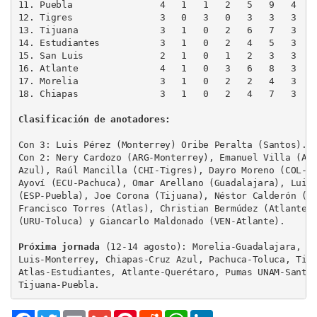
11. Puebla                4   1   1   2   5   9   4

12. Tigres                3   0   3   0   3   3   3

13. Tijuana               3   1   0   2   6   7   3

14. Estudiantes           3   1   0   2   4   5   3

15. San Luis              2   1   0   1   2   3   3

16. Atlante               4   1   0   3   6   8   3

17. Morelia               3   1   0   2   2   4   3

18. Chiapas               3   1   0   2   4   7   3

Clasificación de anotadores:
Con 3: Luis Pérez (Monterrey) Oribe Peralta (Santos).

Con 2: Nery Cardozo (ARG-Monterrey), Emanuel Villa (ARG
Azul), Raúl Mancilla (CHI-Tigres), Dayro Moreno (COL-Ti
Ayoví (ECU-Pachuca), Omar Arellano (Guadalajara), Luis 
(ESP-Puebla), Joe Corona (Tijuana), Néstor Calderón (To
Francisco Torres (Atlas), Christian Bermúdez (Atlante),
(URU-Toluca) y Giancarlo Maldonado (VEN-Atlante).

Próxima jornada
 (12-14 agosto): Morelia-Guadalajara, Sa
Luis-Monterrey, Chiapas-Cruz Azul, Pachuca-Toluca, Tigr
Atlas-Estudiantes, Atlante-Querétaro, Pumas UNAM-Santos
Tijuana-Puebla.
Twitter
Email
Gmail
Pinterest
Reddit
WhatsApp
LinkedIn