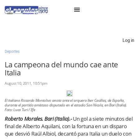
×
Log in
Deportes
Classifieds
La campeona del mundo cae ante
Categorías
Italia
Iniciar sesión con Clascal
August 10, 2011, 10:51pm
El italiano Riccardo Montolivo anota ante el arquero Iker Casillas, de España,
×
durante el partido amistoso disputado en el estadio San Nicola, en Bari (Italia).
Foto: Luca Turi / Efe
Roberto Morales. Bari (Italia).-
Un gol a siete minutos del
final de Alberto Aquilani, con la fortuna en un disparo
que desvió Raúl Albiol, decantó para Italia un duelo con