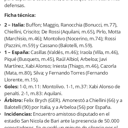
defensas.
Ficha técnica:
2 – Italia:
Buffon; Maggio, Ranocchia (Bonucci, m.77),
Chiellini, Criscito; De Rossi (Aquilani, m.65), Pirlo, Motta
(Marchisio, m.46); Montolivo (Nocerino, m.74); Rossi
(Pazzini, m.59) y Cassano (Balotelli, m.59).
1 – España:
Casillas (Valdés, m.46); Iraola (Villa, m.46),
Piqué (Busquets, m.45), Raúl Albiol, Arbeloa; Javi
Martínez, Xabi Alonso; Iniesta (Thiago, m.46), Cazorla
(Mata, m.80), Silva; y Fernando Torres (Fernando
Llorente, m.15).
Goles:
1-0, m.11: Montolivo. 1-1, m.37: Xabi Alonso de
penalti. 2-1, m.83: Aquilani.
Árbitro:
Felix Brych (GER). Amonestó a Chiellini (66) y a
Balotelli (90) por Italia, y a Arbeloa (56) por España.
Incidencias:
Encuentro amistoso disputado en el
estadio San Nicola de Bari ante la presencia de 50.000
espectadores. Se guardó un minuto de silencio por el