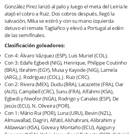
González Pirez lanzó al palo y luego el meta del Leiria le
atajó el cobro a Ruiz. Dos cobros después, llegó la
salvación, Mika se estiró y con su mano izquierda
detuvo el remate Tagliafico y elevó a Portugal al edén
de las semifinales.
Clasificación goleadores:
Con 4: Álvaro Vázquez (ESP), Luis Muriel (COL).
Con 3: Edafe Egbedi (NIG), Henrique, Philippe Coutinho
(BRA), Ibrahim (EGY), Musa y Kayode (NIG), Lamela
(ARG), J. Rodríguez (COL), J. Ruiz (CRC).
Con 2: Rivera (MEX), Dudu (BRA), Lacazette (FRA), Oar
(AUS), Campbell (CRC), Sunu (FRA), Alfahmi (KSA),
Egbedi y Nwofor (NGA), Rodrigo y Canales (ESP), De
Jesús (ECU), N. Oliveira (POR).
Con 1: Mário Rui (POR), Luna (URU), Bevin (NZL),
Almuwallad, Dagriri, Alfatil, Alshahrani, Alibrahim y
Aldawsari (KSA), Govea y Montaño (ECU), Ajagun y