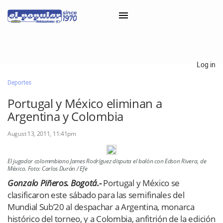
×
Log in
Deportes
Classifieds
Portugal y México eliminan a
Categorías
Argentina y Colombia
Iniciar sesión con Clascal
August 13, 2011, 11:41pm
El jugador colommbiano James Rodríguez disputa el balón con Edson Rivera, de
×
México. Foto: Carlos Durán / Efe
Gonzalo Piñeros. Bogotá.-
Portugal y México se
clasificaron este sábado para las semifinales del
Mundial Sub’20 al despachar a Argentina, monarca
histórico del torneo, y a Colombia, anfitrión de la edición