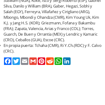
Suswam (NGA), Koke, Isco y Sergi Roberto (ESP), Gabriel
Silva, Danilo y William (BRA), Gaber, Hegazi, Sobhi y
Salah (EGY), Ferreyra, Villafañez y Cirigliano (ARG),
Mbongo, Mbondi y Ohandza (CMR), Kim Young Uk, Kim
K.J. y Jang H.S. (KOR); Griezmann, Fofana y Bakambu
(FRA); Zapata, Valencia, Arias y Franco (COL); Torres,
Guarch, De Buen y Orrantia (MEX) y Lendric y Kamaric
(CRO), Ceballos (GUA), Escoe (CRC).
En propia puerta: Tchaha (CMR), Ri Y.Ch.(RDC) y F. Calvo
(CRC).
Twitter
Email
Gmail
Pinterest
Reddit
WhatsApp
LinkedIn