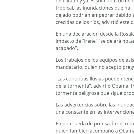
debilitado y ya es sólo una tormen
tropical, las inundaciones que ha
dejado podrían empeorar debido a
crecidas de los ríos, advirtió est
En una declaración desde la Rosal
impacto de “Irene” “se dejará nota
acabado”.
Los trabajos de los equipos de as
mandatario, quien no aceptó pregu
“Las continuas lluvias pueden tene
de la tormenta”, advirtió Obama, t
tormenta peligrosa que sigue produ
Las advertencias sobre las inundac
una constante en las intervencione
En una rueda de prensa, la secreta
quien también acompañó a Obama e