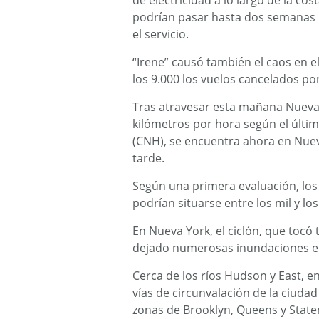
de electricidad a lo largo de la co
podrían pasar hasta dos semanas 
el servicio.
“Irene” causó también el caos en 
los 9.000 los vuelos cancelados por
Tras atravesar esta mañana Nueva 
kilómetros por hora según el últi
(CNH), se encuentra ahora en Nuev
tarde.
Según una primera evaluación, lo
podrían situarse entre los mil y lo
En Nueva York, el ciclón, que tocó 
dejado numerosas inundaciones en 
Cerca de los ríos Hudson y East, en
vías de circunvalación de la ciuda
zonas de Brooklyn, Queens y Staten