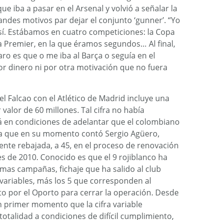
e iba a pasar en el Arsenal y volvió a señalar la
randes motivos par dejar el conjunto ‘gunner’. “Yo
 sí. Estábamos en cuatro competiciones: la Copa
la Premier, en la que éramos segundos… Al final,
aro es que o me iba al Barça o seguía en el
or dinero ni por otra motivación que no fuera
 Falcao con el Atlético de Madrid incluye una
 valor de 60 millones. Tal cifra no había
á en condiciones de adelantar que el colombiano
la que en su momento contó Sergio Agüero,
nte rebajada, a 45, en el proceso de renovación
s de 2010. Conocido es que el 9 rojiblanco ha
imas campañas, fichaje que ha salido al club
7 variables, más los 5 que corresponden al
o por el Oporto para cerrar la operación. Desde
n primer momento que la cifra variable
talidad a condiciones de difícil cumplimiento,