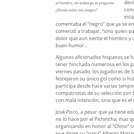
desi
al hombro, sin embargo se pregunta:
comu
¿Dónde están mis amigos?
esta
comentaba el “negro” que ya se en
comenzó a trabajar, “sino quien pa
dolor que aun siente el hombro y u
buen humor…
Algunos aficionados hispanos se 
tener hinchada numerosa en los pa
viernes pasado, los jugadores de 
festejaron su único gol como si hub
participa desde hace varias tempor
compatriotas de su selección son 
con mala intención, sino que es el 
José Pisco, a pesar que ya tiene 
no lo hace por el Pichincha, mas qu
organizando en honor al “Chino” U
que dirige su “pana” Alberto Matía