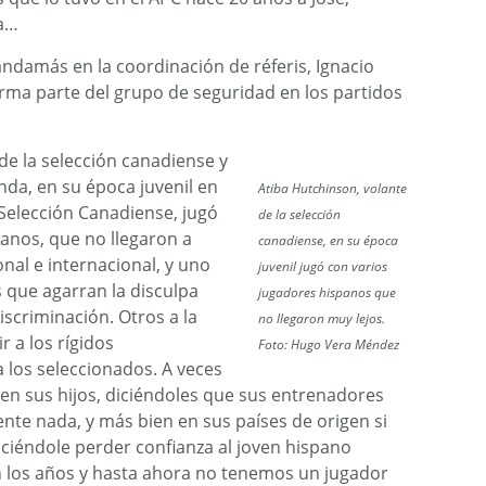
na…
mandamás en la coordinación de réferis, Ignacio
orma parte del grupo de seguridad en los partidos
e la selección canadiense y
da, en su época juvenil en
Atiba Hutchinson, volante
 Selección Canadiense, jugó
de la selección
anos, que no llegaron a
canadiense, en su época
nal e internacional, y uno
juvenil jugó con varios
s que agarran la disculpa
jugadores hispanos que
iscriminación. Otros a la
no llegaron muy lejos.
r a los rígidos
Foto: Hugo Vera Méndez
 los seleccionados. A veces
 en sus hijos, diciéndoles que sus entrenadores
te nada, y más bien en sus países de origen si
aciéndole perder confianza al joven hispano
n los años y hasta ahora no tenemos un jugador