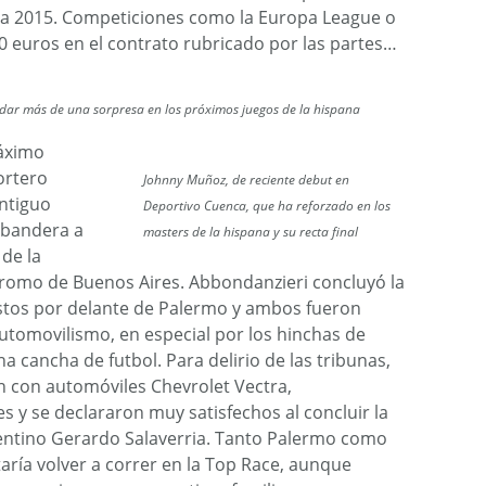
ta 2015. Competiciones como la Europa League o
0 euros en el contrato rubricado por las partes…
dar más de una sorpresa en los próximos juegos de la hispana
máximo
ortero
Johnny Muñoz, de reciente debut en
ntiguo
Deportivo Cuenca, que ha reforzado en los
 bandera a
masters de la hispana y su recta final
de la
romo de Buenos Aires. Abbondanzieri concluyó la
uestos por delante de Palermo y ambos fueron
utomovilismo, en especial por los hinchas de
a cancha de futbol. Para delirio de las tribunas,
on con automóviles Chevrolet Vectra,
 y se declararon muy satisfechos al concluir la
entino Gerardo Salaverria. Tanto Palermo como
aría volver a correr en la Top Race, aunque