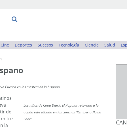
Cine
Deportes
Sucesos
Tecnología
Ciencia
Salud
Esp
m
ispano
ivo Cuenca en los masters de la hispana
atinos
eva
Los niños de Copa Diario El Popular retornan a la
tir de
acción este sábado en las canchas “Remberto Navia
o entre
Loor”
CAN
n la