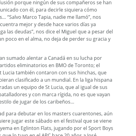
lusión porque ningún de sus compañeros se han
nicado con él, para decirle siquiera cómo
s… “Salvo Marco Tapia, nadie me llamó”, nos
cuentra mejor y desde hace varios días ya
ga las deudas”, nos dice el Miguel que a pesar del
n poco en el alma, no deja de perder su gracia y
han sumado alentar a Canadá en su lucha por
rtidos eliminatorios en BMO de Toronto; el
St Lucia también contaron con sus hinchas, que
ieran clasificado a un mundial. En la liga hispana
adas un equipo de St Lucia, que al igual de sus
batalladores y con marca rígida, no es que vayan
estilo de jugar de los caribeños…
edad para debutar en los masters cuarentones, aún
iere jugar este sábado en el festival que se viene
yema en Eglinton Flats, jugando por el Sport Boys
s que lo tuvo en el APC hace 20 años a José,