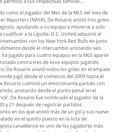
n permiso a sus respectivas familias…
do como el Jugador del Mes de la MLS del mes de
er Reporters (NASR). De Rosario anotó tres goles
e agosto, ayudando a su equipo a moverse a solo
cualificar a la Liguilla. D.C. United adquirió al
intercambio con los New York Red Bulls en junio
ndimiento desde el intercambio anotando seis
o ha jugado para cuatro equipos en la MLS aparte
 anotado contra tres de esos equipos jugando
sto, De Rosario anotó todos los goles en el empate
donde jugó desde el comienzo del 2009 hasta el
e Rosario culminó un emocionante partido con
partido, anotando desde el punto penal en el
ick’. De Rosario fue nombrado el Jugador de la
20 y 21 después de registrar partidos
ronto en los que anotó más de un gol y sus nueve
tado en el quinto puesto en la lista de
mpista canadiense es uno de los jugadores más