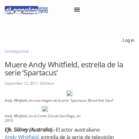
×
Log in
Uncategorized
Classifieds
Muere Andy Whitfield, estrella de la
Categorías
serie ‘Spartacus’
Iniciar sesión con Clascal
September 12, 2011, 06:04am
Andy Whitfield, en una imagen de la serie 'Spartacus: Blood And Sand'
×
Andy Whitfield, en la Comic Con de San Diego, en
2010
E
fe. Sídney (Australia).-
El actor australiano
Andy Whitfield
, estrella de la serie de televisión