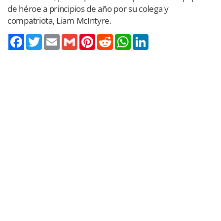
de héroe a principios de año por su colega y
compatriota, Liam McIntyre.
Twitter
Email
Gmail
Pinterest
Reddit
WhatsApp
LinkedIn