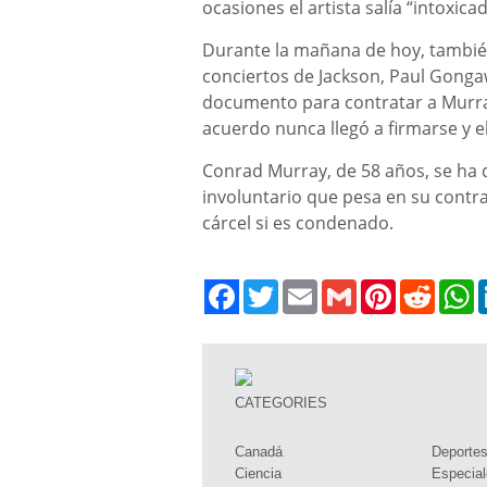
ocasiones el artista salía “intoxicad
Durante la mañana de hoy, también
conciertos de Jackson, Paul Gonga
documento para contratar a Murra
acuerdo nunca llegó a firmarse y e
Conrad Murray, de 58 años, se ha 
involuntario que pesa en su contra
cárcel si es condenado.
Twitter
Email
Gmail
Pinterest
Reddit
W
CATEGORIES
Canadá
Deporte
Ciencia
Especial