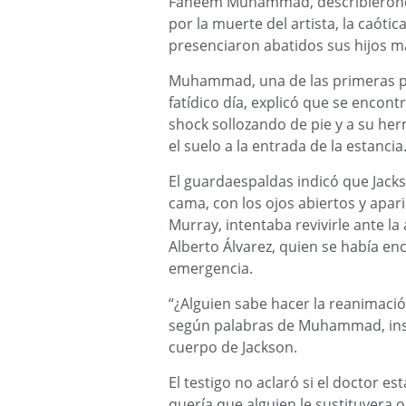
Faheem Muhammad, describieronest
por la muerte del artista, la caóti
presenciaron abatidos sus hijos m
Muhammad, una de las primeras per
fatídico día, explicó que se encont
shock sollozando de pie y a su her
el suelo a la entrada de la estancia
El guardaespaldas indicó que Jack
cama, con los ojos abiertos y apa
Murray, intentaba revivirle ante la 
Alberto Álvarez, quien se había enc
emergencia.
“¿Alguien sabe hacer la reanimac
según palabras de Muhammad, insta
cuerpo de Jackson.
El testigo no aclaró si el doctor e
quería que alguien le sustituyera 