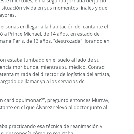
e miércoles, en la segunda jornada del juicio
ca situación vivida en sus momentos finales y que
ayores.
sonas en llegar a la habitación del cantante el
ró a Prince Michael, de 14 años, en estado de
mana Paris, de 13 años, “destrozada” llorando en
.
son estaba tumbado en el suelo al lado de su
riencia moribunda, mientras su médico, Conrad
atenta mirada del director de logística del artista,
argado de llamar ya a los servicios de
ión cardiopulmonar?”, preguntó entonces Murray,
nte en el que Álvarez relevó al doctor junto al
staba practicando esa técnica de reanimación y
o si desconocía cómo se realizaba.