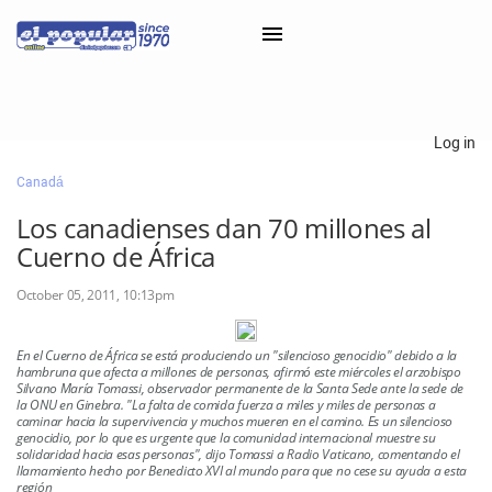
×
Log in
Canadá
Classifieds
Los canadienses dan 70 millones al
Categorías
Cuerno de África
Iniciar sesión con Clascal
October 05, 2011, 10:13pm
En el Cuerno de África se está produciendo un "silencioso genocidio" debido a la
×
hambruna que afecta a millones de personas, afirmó este miércoles el arzobispo
Silvano María Tomassi, observador permanente de la Santa Sede ante la sede de
la ONU en Ginebra. "La falta de comida fuerza a miles y miles de personas a
caminar hacia la supervivencia y muchos mueren en el camino. Es un silencioso
genocidio, por lo que es urgente que la comunidad internacional muestre su
solidaridad hacia esas personas", dijo Tomassi a Radio Vaticano, comentando el
llamamiento hecho por Benedicto XVI al mundo para que no cese su ayuda a esta
región