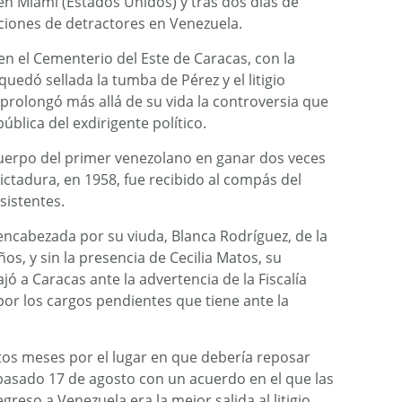
 en Miami (Estados Unidos) y tras dos días de
aciones de detractores en Venezuela.
 en el Cementerio del Este de Caracas, con la
uedó sellada la tumba de Pérez y el litigio
prolongó más allá de su vida la controversia que
blica del exdirigente político.
 cuerpo del primer venezolano en ganar dos veces
 dictadura, en 1958, fue recibido al compás del
sistentes.
encabezada por su viuda, Blanca Rodríguez, de la
s, y sin la presencia de Cecilia Matos, su
ó a Caracas ante la advertencia de la Fiscalía
or los cargos pendientes que tiene ante la
os meses por el lugar en que debería reposar
l pasado 17 de agosto con un acuerdo en el que las
eso a Venezuela era la mejor salida al litigio.