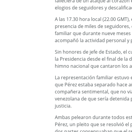
falleciera de un ataque al corazón
elogios de seguidores y descalific
A las 17.30 hora local (22.00 GMT),
presencia de miles de seguidores, q
familiar que durante nueve meses 
acompañó la actividad personal y pú
Sin honores de jefe de Estado, el
la Presidencia desde el final de la
himno nacional que cantaron los a
La representación familiar estuvo 
que Pérez estaba separado hace año
compañera sentimental, que no viaj
venezolana de que sería detenida p
justicia.
Ambas pelearon durante todos est
Pérez, un pleito que se resolvió e
dos partes consensuaban que el regr