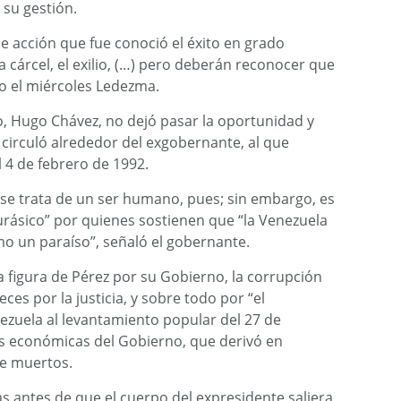
 su gestión.
 acción que fue conoció el éxito en grado
a cárcel, el exilio, (…) pero deberán reconocer que
jo el miércoles Ledezma.
o, Hugo Chávez, no dejó pasar la oportunidad y
e circuló alrededor del exgobernante, al que
l 4 de febrero de 1992.
 se trata de un ser humano, pues; sin embargo, es
urásico” por quienes sostienen que “la Venezuela
omo un paraíso”, señaló el gobernante.
 figura de Pérez por su Gobierno, la corrupción
ces por la justicia, y sobre todo por “el
zuela al levantamiento popular del 27 de
s económicas del Gobierno, que derivó en
e muertos.
s antes de que el cuerpo del expresidente saliera