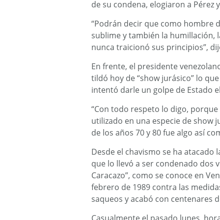
de su condena, elogiaron a Pérez y
“Podrán decir que como hombre de
sublime y también la humillación, l
nunca traicionó sus principios”, di
En frente, el presidente venezolan
tildó hoy de “show jurásico” lo qu
intentó darle un golpe de Estado e
“Con todo respeto lo digo, porque
utilizado en una especie de show j
de los años 70 y 80 fue algo así c
Desde el chavismo se ha atacado la
que lo llevó a ser condenado dos ve
Caracazo”, como se conoce en Vene
febrero de 1989 contra las medida
saqueos y acabó con centenares d
Casualmente el pasado lunes, hora