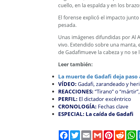
cuello, en la espalda y en los brazo
El forense explicó el impacto junto
pesada.
Unas imágenes difundidas por Al 
vivo. Extendido sobre una manta, e
de Gadafimueve la cabeza y no se l
Leer también:
La muerte de Gadafi deja paso 
VÍDEO:
Gadafi, zarandeado y heri
REACCIONES:
“Tirano” o “mártir”
PERFIL:
El dictador excéntrico
CRONOLOGÍA:
Fechas clave
ESPECIAL: La caída de Gadafi
Twitter
Email
Gmail
Pinterest
Reddit
W